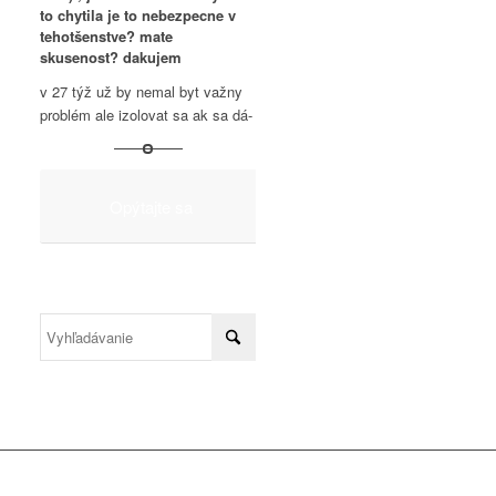
to chytila je to nebezpecne v
tehotšenstve? mate
skusenost? dakujem
v 27 týž už by nemal byt važny
problém ale izolovat sa ak sa dá-
Opýtajte sa