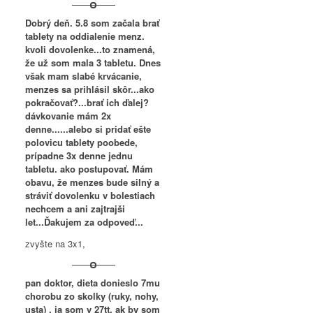
Dobrý deň. 5.8 som začala brať
tablety na oddialenie menz.
kvoli dovolenke...to znamená,
že už som mala 3 tabletu. Dnes
však mam slabé krvácanie,
menzes sa prihlásil skôr...ako
pokračovať?...brať ich ďalej?
dávkovanie mám 2x
denne......alebo si pridať ešte
polovicu tablety poobede,
prípadne 3x denne jednu
tabletu. ako postupovať. Mám
obavu, že menzes bude silný a
stráviť dovolenku v bolestiach
nechcem a ani zajtrajši
let...Ďakujem za odpoveď...
zvyšte na 3x1,
pan doktor, dieta donieslo 7mu
chorobu zo skolky (ruky, nohy,
usta) , ja som v 27tt. ak by som