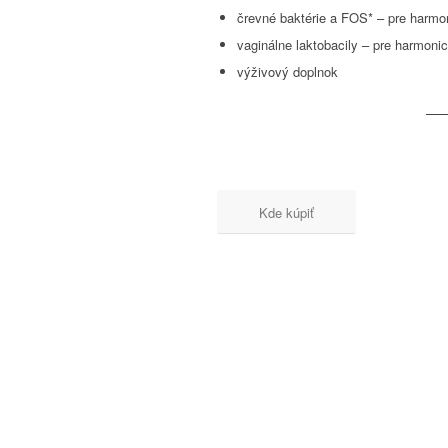
črevné baktérie a FOS* – pre harmon
vaginálne laktobacily – pre harmonic
výživový doplnok
Kde kúpiť