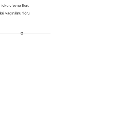
ickú črevnú flóru
kú vaginálnu flóru