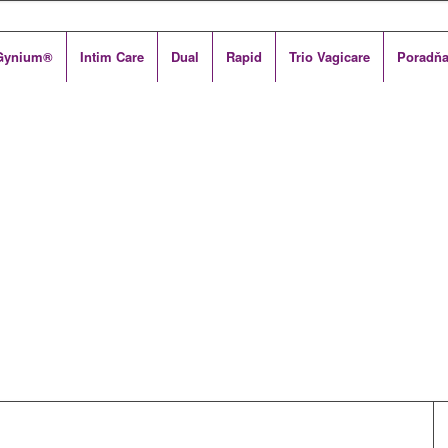
Gynium®
Intim Care
Dual
Rapid
Trio Vagicare
Poradň