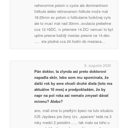
nehovoríme potom o cyste ale dominantnom
folikule alebo retinovanom folikule može mat
18-25mm ev potom o folikularne funkčnej cyts
ale to musí mat nad 30mm..ovulacia prebehne
cca 12-16DC. /v priemere 14.DC/ nemusí to byt
uplne presne každý mesiac presne na 14.den.
…. ste plodná cca 24 hodín do mesiaca…
8. augusta 2026
Pán doktor, ta zlynda asi preto doktorovi
napadla skôr, lebo som mu spomínala, že
další rok by sme chceli druhé dieťa (toto ma
aktuálne 16 mes) a predpokladám, že by
napr na pol roka asi nemalo zmysel dávať
mirenu? Alebo?
ano, mali sme tu predtým špeci na tuto situáciu
IUS Jaydess pre ženy tzv. „spacers“ teda na 3
roky medzi 2 porodmi…… tak malo sa toho u