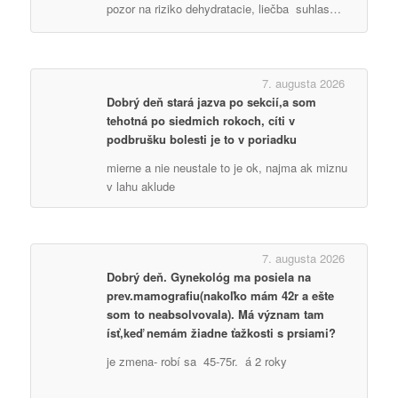
pozor na riziko dehydratacie, liečba suhlas…
7. augusta 2026
Dobrý deň stará jazva po sekcií,a som
tehotná po siedmich rokoch, cíti v
podbrušku bolesti je to v poriadku
mierne a nie neustale to je ok, najma ak miznu
v lahu aklude
7. augusta 2026
Dobrý deň. Gynekológ ma posiela na
prev.mamografiu(nakoľko mám 42r a ešte
som to neabsolvovala). Má význam tam
ísť,keď nemám žiadne ťažkosti s prsiami?
je zmena- robí sa 45-75r. á 2 roky