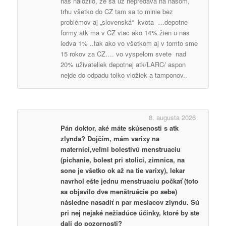
nas naložilo, že sa už nepredáva na našom,
trhu všetko do CZ tam sa to minie bez
problémov aj „slovenská“ kvota …depotne
formy atk ma v CZ viac ako 14% žien u nas
ledva 1% ..tak ako vo všetkom aj v tomto sme
15 rokov za CZ…. vo vyspelom svete nad
20% uživateliek depotnej atk/LARC/ aspon
nejde do odpadu tolko vložiek a tamponov..
8. augusta 2026
Pán doktor, aké máte skúsenosti s atk
zlynda? Dojčím, mám varixy na
maternici,veľmi bolestivú menstruaciu
(pichanie, bolest pri stolici, zimnica, na
sone je všetko ok až na tie varixy), lekar
navrhol ešte jednu menstruaciu počkať (toto
sa objavilo dve menštruácie po sebe)
následne nasadiť n par mesiacov zlyndu. Sú
pri nej nejaké nežiadúce účinky, ktoré by ste
dali do pozornosti?