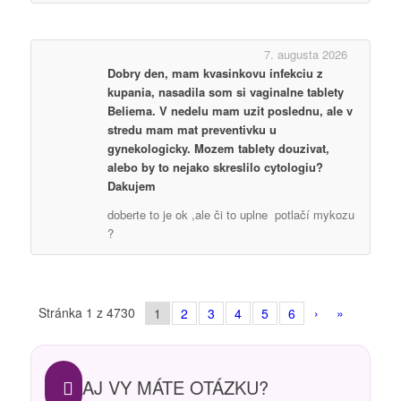
7. augusta 2026
Dobry den, mam kvasinkovu infekciu z
kupania, nasadila som si vaginalne tablety
Beliema. V nedelu mam uzit poslednu, ale v
stredu mam mat preventivku u
gynekologicky. Mozem tablety douzivat,
alebo by to nejako skreslilo cytologiu?
Dakujem
doberte to je ok ,ale či to uplne potlačí mykozu
?
Stránka 1 z 4730
›
»
1
2
3
4
5
6
AJ VY MÁTE OTÁZKU?