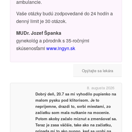
ambulancie.
Vaše otázky budú zodpovedané do 24 hodín a
denný limit je 30 otázok.
MUDr. Jozef Španka
gynekológ a pôrodník s 35-ročnými
skúsenosťami
www.ingyn.sk
Opýtajte sa lekára
8. augusta 2026
Dobrý deň, 20.7 sa mi vyhodilo pupienko na
malom pysku pod klitorisom. Je to
neprijemne, drazdi to, svrbi miestami, zo
začiatku som mala nutkanie na mocenie.
Potom akoby začalo miznut a zmenšovať sa.
Teraz je zasa väčšie, take ako na začiatku,
pripada mi to ako pupno, ked sa urobi na