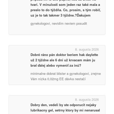
tvari. V minulosti som jeden raz také mala a
preslo to do týždňa. Co, prosím, s tým robiť,
uz je to tak takmer 3 týždne.?Ďakujem
gynekologovi, nevidím neviem posudit
8. augusta 2026
Dobré ráno pán doktor beriem hak daylette
už 2 týždne ale 6 dní už krvacam mám ju
brať ďalej alebo vymeniť za inú?
minimalne dobrat blister a gynekologovi, zrejme
Vám nízka 0,02mg EE dávka nestačí
8. augusta 2026
Dobry den, vedeli by ste odporucit nejaky
lubrikacny gel, setrny ktory by mi nenarusal