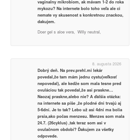
vaginalny mikrobiom, ak mávam 1-2 do roka
mykozu? Na internete bolo toho veľa ale ci
nemate vy skusenost s konkretnou znackou,
dakujem.
Doer gel s aloe vera, Willy neutral,
8. augusta 2026
Dobrý deň. Na prev.prehl.mi lekár
povedal,že tam mám jednu cystu(veľkosť
nepovedal), ale kedže som mala tesne pred
ovuláciou tak povedal,že asi praskne…
Naozaj praskne,alebo nie? A ďalšia otázka:
na internete sa píše ,že plodné dni trvajú aj
5-6dní. Je to tak? Lebo už asi 4dni ma bolia
prsia,ako počas menzesu. Menzes som mala
24.7. (26cyklus) ,tak teraz som asi v
ovulačnom období? Ďakujem za všetky
odpovede.