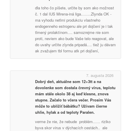
dla toho čo píšete, určite by som ako možnost
č. 1 dal IUS Mirena-iná liga……..Zlynda OK -
ma vyhodu netlmi produkciu vlastneho
endogenneho estrogenu ale pri dojčení je i tak
tlmený prolaktínom…. samozrejme nie som
proti, neviem ako bude Vaše telo reagovat, ale
do uvahy určite zlynda pripadá…. tiež ju dávam
ak zvažujem tbl formu atk pri dojčení,
7. augusta 2026
Dobrý deň, aktuálne som 12+3tt a na
dovolenke som dostala črevný vírus, teplotu
mám stále okolo 38 aj keď klesne, znova
stupne. Začalo to včera večer. Prosím Vás
môže to ublížiť bábätku? Užívam čierne
uhlie, hylak a od teploty Paralen.
verme že nie, že nebude problém…… riziko
byva skor virus v dýchacích cestách.. ale