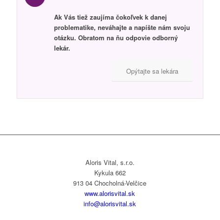
Ak Vás tiež zaujíma čokoľvek k danej
problematike, neváhajte a napíšte nám svoju
otázku. Obratom na ňu odpovie odborný
lekár.
Opýtajte sa lekára
Aloris Vital, s.r.o.
Kykula 662
913 04 Chocholná-Velčice
www.alorisvital.sk
info@alorisvital.sk